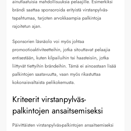
ainutlaatuisia mahdollisuuksia pelaajille. Esimerkiksi
brändi saattaa sponsoroida erityistä virstanpylväs-
tapahtumaa, tarjoten arvokkaampia palkintoja
rajoitetun ajan.
Sponsorien läsnäolo voi myös johtaa
promootioaktiviteetteihin, jotka sitouttavat pelaajia
entisestään, kuten kilpailuihin tai haasteisiin, jotka
liittyvät tiettyihin brändeihin. Tämä ei ainoastaan lisää
palkintojen saatavuutta, vaan myös rikastuttaa
kokonaisvaltaista pelikokemusta.
Kriteerit virstanpylväs-
palkintojen ansaitsemiseksi
Päivittäisten virstanpylväs-palkintojen ansaitsemiseksi