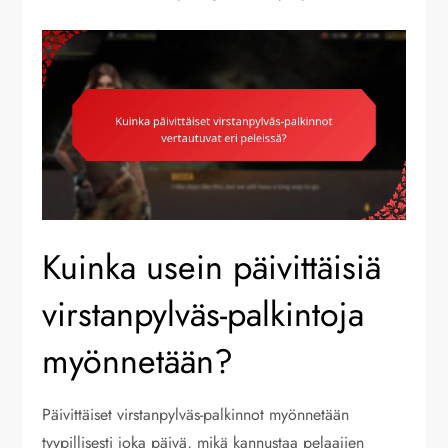
Kuinka usein päivittäisiä
virstanpylväs-palkintoja
myönnetään?
Päivittäiset virstanpylväs-palkinnot myönnetään
tyypillisesti joka päivä, mikä kannustaa pelaajien