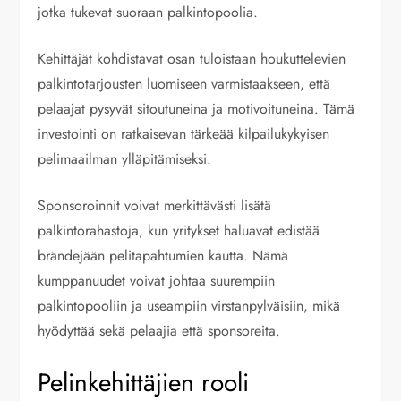
jotka tukevat suoraan palkintopoolia.
Kehittäjät kohdistavat osan tuloistaan houkuttelevien
palkintotarjousten luomiseen varmistaakseen, että
pelaajat pysyvät sitoutuneina ja motivoituneina. Tämä
investointi on ratkaisevan tärkeää kilpailukykyisen
pelimaailman ylläpitämiseksi.
Sponsoroinnit voivat merkittävästi lisätä
palkintorahastoja, kun yritykset haluavat edistää
brändejään pelitapahtumien kautta. Nämä
kumppanuudet voivat johtaa suurempiin
palkintopooliin ja useampiin virstanpylväisiin, mikä
hyödyttää sekä pelaajia että sponsoreita.
Pelinkehittäjien rooli