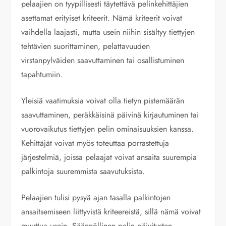
pelaajien on tyypillisesti täytettävä pelinkehittäjien
asettamat erityiset kriteerit. Nämä kriteerit voivat
vaihdella laajasti, mutta usein niihin sisältyy tiettyjen
tehtävien suorittaminen, pelattavuuden
virstanpylväiden saavuttaminen tai osallistuminen
tapahtumiin.
Yleisiä vaatimuksia voivat olla tietyn pistemäärän
saavuttaminen, peräkkäisinä päivinä kirjautuminen tai
vuorovaikutus tiettyjen pelin ominaisuuksien kanssa.
Kehittäjät voivat myös toteuttaa porrastettuja
järjestelmiä, joissa pelaajat voivat ansaita suurempia
palkintoja suuremmista saavutuksista.
Pelaajien tulisi pysyä ajan tasalla palkintojen
ansaitsemiseen liittyvistä kriteereistä, sillä nämä voivat
muuttua usein. Säännöllinen pelin päivitysten