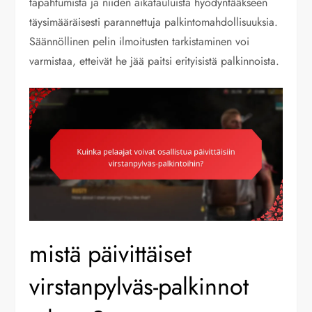
tapahtumista ja niiden aikatauluista hyödyntääkseen
täysimääräisesti parannettuja palkintomahdollisuuksia.
Säännöllinen pelin ilmoitusten tarkistaminen voi
varmistaa, etteivät he jää paitsi erityisistä palkinnoista.
mistä päivittäiset
virstanpylväs-palkinnot