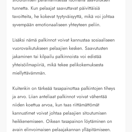
tunnetta. Kun pelaajat saavuttavat päivittäisiä
tavoitteita, he kokevat tyytyväisyyttä, mikä voi johtaa
syvempään emotionaaliseen yhteyteen peliin.
Lisäksi nämä palkinnot voivat kannustaa sosiaaliseen
vuorovaikutukseen pelaajien kesken. Saavutusten
jakaminen tai kilpailu palkinnoista voi edistää
yhteisöilmapiiriä, mikä tekee pelikokemuksesta
miellyttävämmän.
Kuitenkin on tärkeää tasapainottaa palkintojen tiheys
ja arvo. Liian anteliaat palkinnot voivat vähentää
niiden koettua arvoa, kun taas riittämättömät
kannustimet voivat johtaa pelaajien sitoutumisen
heikkenemiseen. Oikean tasapainon löytäminen on
avain elinvoimaisen pelaajakannan ylläpitämiseen.