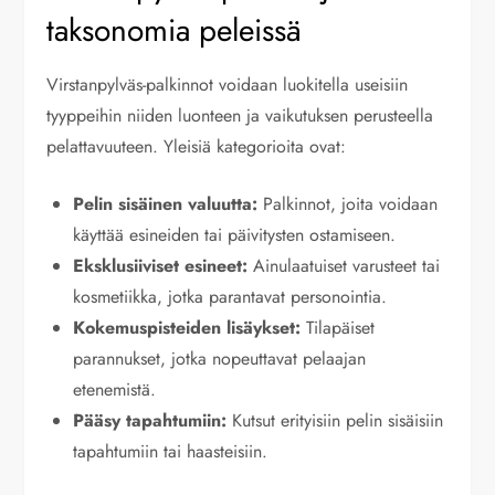
taksonomia peleissä
Virstanpylväs-palkinnot voidaan luokitella useisiin
tyyppeihin niiden luonteen ja vaikutuksen perusteella
pelattavuuteen. Yleisiä kategorioita ovat:
Pelin sisäinen valuutta:
Palkinnot, joita voidaan
käyttää esineiden tai päivitysten ostamiseen.
Eksklusiiviset esineet:
Ainulaatuiset varusteet tai
kosmetiikka, jotka parantavat personointia.
Kokemuspisteiden lisäykset:
Tilapäiset
parannukset, jotka nopeuttavat pelaajan
etenemistä.
Pääsy tapahtumiin:
Kutsut erityisiin pelin sisäisiin
tapahtumiin tai haasteisiin.