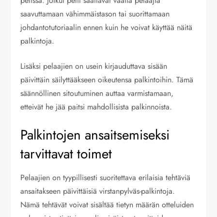
pelissä. Jotkut pelit saattavat vaatia pelaajia
saavuttamaan vähimmäistason tai suorittamaan
johdantotutoriaalin ennen kuin he voivat käyttää näitä
palkintoja.
Lisäksi pelaajien on usein kirjauduttava sisään
päivittäin säilyttääkseen oikeutensa palkintoihin. Tämä
säännöllinen sitoutuminen auttaa varmistamaan,
etteivät he jää paitsi mahdollisista palkinnoista.
Palkintojen ansaitsemiseksi
tarvittavat toimet
Pelaajien on tyypillisesti suoritettava erilaisia tehtäviä
ansaitakseen päivittäisiä virstanpylväs-palkintoja.
Nämä tehtävät voivat sisältää tietyn määrän otteluiden