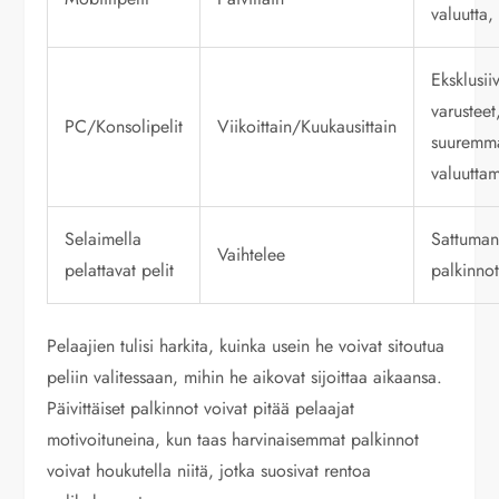
valuutta,
Eksklusiiv
varusteet
PC/Konsolipelit
Viikoittain/Kuukausittain
suuremm
valuutta
Selaimella
Sattuman
Vaihtelee
pelattavat pelit
palkinno
Pelaajien tulisi harkita, kuinka usein he voivat sitoutua
peliin valitessaan, mihin he aikovat sijoittaa aikaansa.
Päivittäiset palkinnot voivat pitää pelaajat
motivoituneina, kun taas harvinaisemmat palkinnot
voivat houkutella niitä, jotka suosivat rentoa