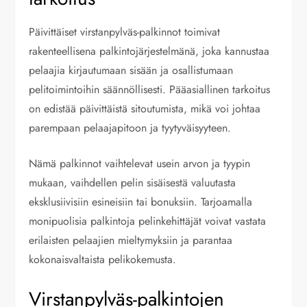
Päivittäiset virstanpylväs-palkinnot toimivat
rakenteellisena palkintojärjestelmänä, joka kannustaa
pelaajia kirjautumaan sisään ja osallistumaan
pelitoimintoihin säännöllisesti. Pääasiallinen tarkoitus
on edistää päivittäistä sitoutumista, mikä voi johtaa
parempaan pelaajapitoon ja tyytyväisyyteen.
Nämä palkinnot vaihtelevat usein arvon ja tyypin
mukaan, vaihdellen pelin sisäisestä valuutasta
eksklusiivisiin esineisiin tai bonuksiin. Tarjoamalla
monipuolisia palkintoja pelinkehittäjät voivat vastata
erilaisten pelaajien mieltymyksiin ja parantaa
kokonaisvaltaista pelikokemusta.
Virstanpylväs-palkintojen