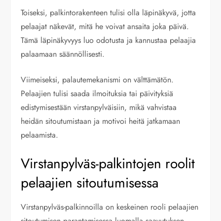
Toiseksi, palkintorakenteen tulisi olla läpinäkyvä, jotta
pelaajat näkevät, mitä he voivat ansaita joka päivä.
Tämä läpinäkyvyys luo odotusta ja kannustaa pelaajia
palaamaan säännöllisesti.
Viimeiseksi, palautemekanismi on välttämätön.
Pelaajien tulisi saada ilmoituksia tai päivityksiä
edistymisestään virstanpylväisiin, mikä vahvistaa
heidän sitoutumistaan ja motivoi heitä jatkamaan
pelaamista.
Virstanpylväs-palkintojen roolit
pelaajien sitoutumisessa
Virstanpylväs-palkinnoilla on keskeinen rooli pelaajien
sitoutumisen parantamisessa luomalla saavutuksen