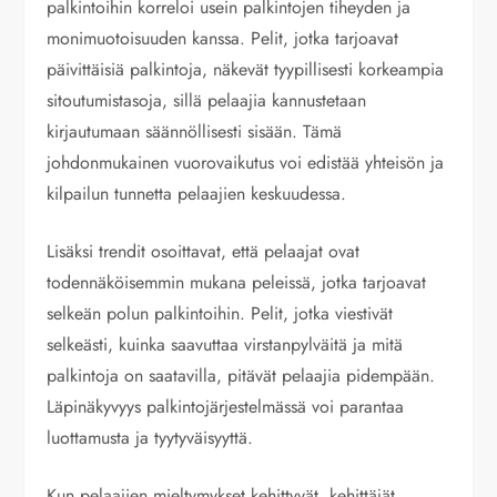
palkintoihin korreloi usein palkintojen tiheyden ja
monimuotoisuuden kanssa. Pelit, jotka tarjoavat
päivittäisiä palkintoja, näkevät tyypillisesti korkeampia
sitoutumistasoja, sillä pelaajia kannustetaan
kirjautumaan säännöllisesti sisään. Tämä
johdonmukainen vuorovaikutus voi edistää yhteisön ja
kilpailun tunnetta pelaajien keskuudessa.
Lisäksi trendit osoittavat, että pelaajat ovat
todennäköisemmin mukana peleissä, jotka tarjoavat
selkeän polun palkintoihin. Pelit, jotka viestivät
selkeästi, kuinka saavuttaa virstanpylväitä ja mitä
palkintoja on saatavilla, pitävät pelaajia pidempään.
Läpinäkyvyys palkintojärjestelmässä voi parantaa
luottamusta ja tyytyväisyyttä.
Kun pelaajien mieltymykset kehittyvät, kehittäjät