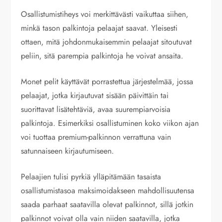
Osallistumistiheys voi merkittävästi vaikuttaa siihen,
minkä tason palkintoja pelaajat saavat. Yleisesti
ottaen, mitä johdonmukaisemmin pelaajat sitoutuvat
peliin, sitä parempia palkintoja he voivat ansaita.
Monet pelit käyttävät porrastettua järjestelmää, jossa
pelaajat, jotka kirjautuvat sisään päivittäin tai
suorittavat lisätehtäviä, avaa suurempiarvoisia
palkintoja. Esimerkiksi osallistuminen koko viikon ajan
voi tuottaa premium-palkinnon verrattuna vain
satunnaiseen kirjautumiseen.
Pelaajien tulisi pyrkiä ylläpitämään tasaista
osallistumistasoa maksimoidakseen mahdollisuutensa
saada parhaat saatavilla olevat palkinnot, sillä jotkin
palkinnot voivat olla vain niiden saatavilla, jotka