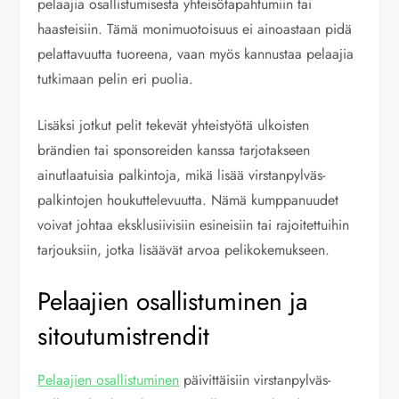
pelaajia osallistumisesta yhteisötapahtumiin tai
haasteisiin. Tämä monimuotoisuus ei ainoastaan pidä
pelattavuutta tuoreena, vaan myös kannustaa pelaajia
tutkimaan pelin eri puolia.
Lisäksi jotkut pelit tekevät yhteistyötä ulkoisten
brändien tai sponsoreiden kanssa tarjotakseen
ainutlaatuisia palkintoja, mikä lisää virstanpylväs-
palkintojen houkuttelevuutta. Nämä kumppanuudet
voivat johtaa eksklusiivisiin esineisiin tai rajoitettuihin
tarjouksiin, jotka lisäävät arvoa pelikokemukseen.
Pelaajien osallistuminen ja
sitoutumistrendit
Pelaajien osallistuminen
päivittäisiin virstanpylväs-