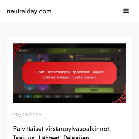
Skip
neutralday.com
to
content
20/02/2026
Päivittäiset virstanpylväspalkinnot:
Taajuus, Lähteet, Pelaajien