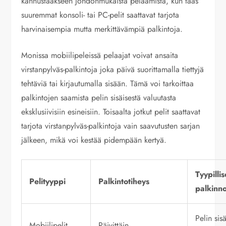
kannustaakseen johdonmukaista pelaamista, kun taas
suuremmat konsoli- tai PC-pelit saattavat tarjota
harvinaisempia mutta merkittävämpiä palkintoja.
Monissa mobiilipeleissä pelaajat voivat ansaita
virstanpylväs-palkintoja joka päivä suorittamalla tiettyjä
tehtäviä tai kirjautumalla sisään. Tämä voi tarkoittaa
palkintojen saamista pelin sisäisestä valuutasta
eksklusiivisiin esineisiin. Toisaalta jotkut pelit saattavat
tarjota virstanpylväs-palkintoja vain saavutusten sarjan
jälkeen, mikä voi kestää pidempään kertyä.
Tyypillis
Pelityyppi
Palkintotiheys
palkinno
Pelin sis
Mobiilipelit
Päivittäin