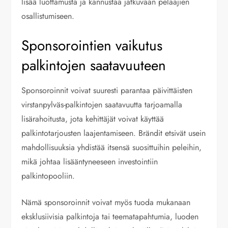
lisää luottamusta ja kannustaa jatkuvaan pelaajien
osallistumiseen.
Sponsorointien vaikutus
palkintojen saatavuuteen
Sponsoroinnit voivat suuresti parantaa päivittäisten
virstanpylväs-palkintojen saatavuutta tarjoamalla
lisärahoitusta, jota kehittäjät voivat käyttää
palkintotarjousten laajentamiseen. Brändit etsivät usein
mahdollisuuksia yhdistää itsensä suosittuihin peleihin,
mikä johtaa lisääntyneeseen investointiin
palkintopooliin.
Nämä sponsoroinnit voivat myös tuoda mukanaan
eksklusiivisia palkintoja tai teematapahtumia, luoden