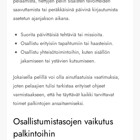
pelaamista, tiettyjen pelin sisäisten tavoitteiden
saavuttamista tai peräkkäisinä päivinä kirjautumista
asetetun ajanjakson aikana.
Suorita päivittäisiä tehtäviä tai missioita.
Osallistu erityisiin tapahtumiin tai haasteisiin.
Osallistu yhteisötoimintoihin, kuten sisällön
jakamiseen tai ystävien kutsumiseen.
Jokaisella pelillä voi olla ainutlaatuisia vaatimuksia,
joten pelaajien tulisi tarkistaa erityiset ohjeet
varmistaakseen, että he täyttävät kaikki tarvittavat
toimet palkintojen ansaitsemiseksi.
Osallistumistasojen vaikutus
palkintoihin