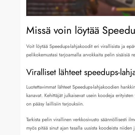
Missä voin löytää Speedu
Voit löytää Speedups-lahjakoodit eri virallisista ja ep
pelikokemustasi tarjoamalla arvokkaita pelin sisäisiä re
Viralliset lähteet speedups-lah
Luotettavimmat lähteet Speedups-lahjakoodien hankkimis
kanavat. Kehittäjät julkaisevat usein koodeja erityisten
on pääsy laillisiin tarjouksiin.
Tarkista pelin virallinen verkkosivusto säännöllisesti il
myös pitää sinut ajan tasalla uusista koodeista niiden 