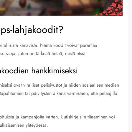
ps-lahjakoodit?
ävirallisista kanavista. Nämä koodit voivat parantaa
sursseja, joten on tärkeää tietää, mistä etsiä.
jakoodien hankkimiseksi
eksi ovat viralliset pelisivustot ja niiden sosiaalisen median
 tapahtumien tai päivitysten aikana varmistaen, että pelaajilla
moituksia ja kampanjoita varten. Uutiskirjeisiin tilaaminen voi
julkaisemisen yhteydessä.