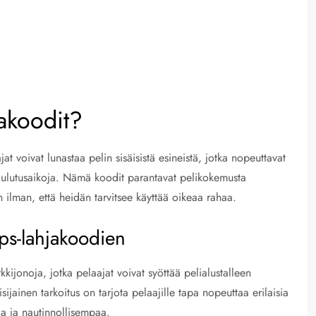
akoodit?
 voivat lunastaa pelin sisäisistä esineistä, jotka nopeuttavat
 koulutusaikoja. Nämä koodit parantavat pelikokemusta
ilman, että heidän tarvitsee käyttää oikeaa rahaa.
ps-lahjakoodien
kijonoja, jotka pelaajat voivat syöttää pelialustalleen
jainen tarkoitus on tarjota pelaajille tapa nopeuttaa erilaisia
aa ja nautinnollisempaa.