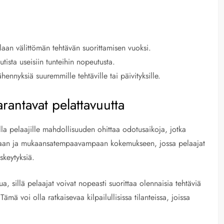
aan välittömän tehtävän suorittamisen vuoksi.
ista useisiin tunteihin nopeutusta.
hennyksiä suuremmille tehtäville tai päivityksille.
rantavat pelattavuutta
la pelaajille mahdollisuuden ohittaa odotusaikoja, jotka
mpaan ja mukaansatempaavampaan kokemukseen, jossa pelaajat
skeytyksiä.
ua, sillä pelaajat voivat nopeasti suorittaa olennaisia tehtäviä
mä voi olla ratkaisevaa kilpailullisissa tilanteissa, joissa