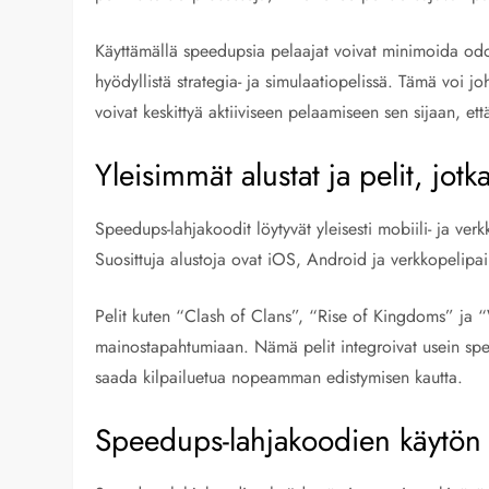
Käyttämällä speedupsia pelaajat voivat minimoida odotu
hyödyllistä strategia- ja simulaatiopelissä. Tämä vo
voivat keskittyä aktiiviseen pelaamiseen sen sijaan, ett
Yleisimmät alustat ja pelit, jo
Speedups-lahjakoodit löytyvät yleisesti mobiili- ja verkko
Suosittuja alustoja ovat iOS, Android ja verkkopelipai
Pelit kuten “Clash of Clans”, “Rise of Kingdoms” ja
mainostapahtumiaan. Nämä pelit integroivat usein spee
saada kilpailuetua nopeamman edistymisen kautta.
Speedups-lahjakoodien käytön