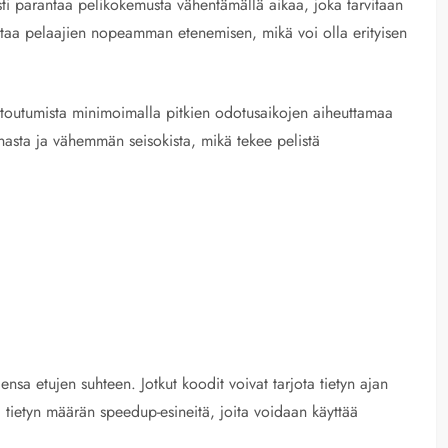
i parantaa pelikokemusta vähentämällä aikaa, joka tarvitaan
llistaa pelaajien nopeamman etenemisen, mikä voi olla erityisen
sitoutumista minimoimalla pitkien odotusaikojen aiheuttamaa
nasta ja vähemmän seisokista, mikä tekee pelistä
ensa etujen suhteen. Jotkut koodit voivat tarjota tietyn ajan
ä tietyn määrän speedup-esineitä, joita voidaan käyttää