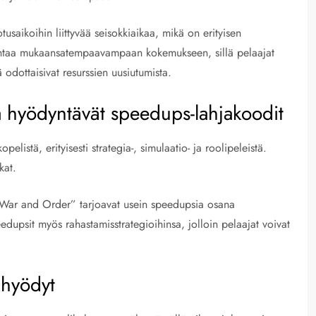
saikoihin liittyvää seisokkiaikaa, mikä on erityisen
i johtaa mukaansatempaavampaan kokemukseen, sillä pelaajat
ä odottaisivat resurssien uusiutumista.
tka hyödyntävät speedups-lahjakoodit
pelistä, erityisesti strategia-, simulaatio- ja roolipeleistä.
kat.
 “War and Order” tarjoavat usein speedupsia osana
dupsit myös rahastamisstrategioihinsa, jolloin pelaajat voivat
 hyödyt