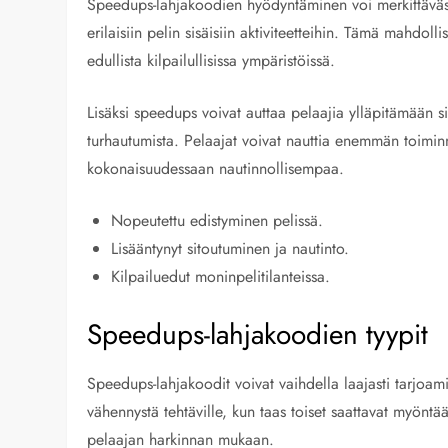
Speedups-lahjakoodien hyödyntäminen voi merkittäväst
erilaisiin pelin sisäisiin aktiviteetteihin. Tämä mahdo
edullista kilpailullisissa ympäristöissä.
Lisäksi speedups voivat auttaa pelaajia ylläpitämään 
turhautumista. Pelaajat voivat nauttia enemmän toimin
kokonaisuudessaan nautinnollisempaa.
Nopeutettu edistyminen pelissä.
Lisääntynyt sitoutuminen ja nautinto.
Kilpailuedut moninpelitilanteissa.
Speedups-lahjakoodien tyypit
Speedups-lahjakoodit voivat vaihdella laajasti tarjoami
vähennystä tehtäville, kun taas toiset saattavat myöntä
pelaajan harkinnan mukaan.