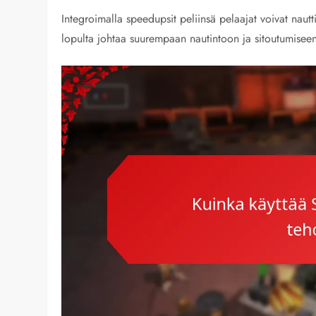
Integroimalla speedupsit peliinsä pelaajat voivat nau
lopulta johtaa suurempaan nautintoon ja sitoutumiseen