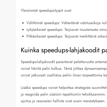
Yleisimmät speedups-tyypit ovat:
Välittömät speedups: Vähentävät odotusaikoja noll
Lyhytaikaiset speedups: Tarjoavat muutamasta minuut
Pitkäaikaiset speedups: Tarjoavat merkittäviä aikavä
Kuinka speedups-lahjakoodit pa
Speedups-lahjakoodit parantavat pelattavuutta antamal
voivat häiritä pelin kulkua. Tämä johtaa dynaamise
voivat jatkuvasti osallistua peliin ilman tarpeettomia ke
Lisäksi speedups voivat helpottaa strategista suunnittel
ja reagoida pelin sisäisiin tapahtumiin tehokkaammin. Tä
ajoitus ja resurssien hallinta ovat avain menestykseen.