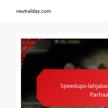
Skip
to
neutralday.com
content