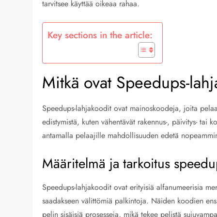
tarvitsee käyttää oikeaa rahaa.
Key sections in the article:
Mitkä ovat Speedups-lahj
Speedups-lahjakoodit ovat mainoskoodeja, joita pelaajat
edistymistä, kuten vähentävät rakennus-, päivitys- tai
antamalla pelaajille mahdollisuuden edetä nopeammin 
Määritelmä ja tarkoitus speedu
Speedups-lahjakoodit ovat erityisiä alfanumeerisia merk
saadakseen välittömiä palkintoja. Näiden koodien ensisi
pelin sisäisiä prosesseja, mikä tekee pelistä sujuvamp