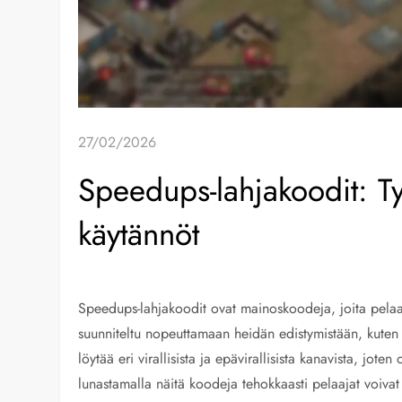
27/02/2026
Speedups-lahjakoodit: Ty
käytännöt
Speedups-lahjakoodit ovat mainoskoodeja, joita pelaajat
suunniteltu nopeuttamaan heidän edistymistään, kuten
löytää eri virallisista ja epävirallisista kanavista, joten
lunastamalla näitä koodeja tehokkaasti pelaajat voivat