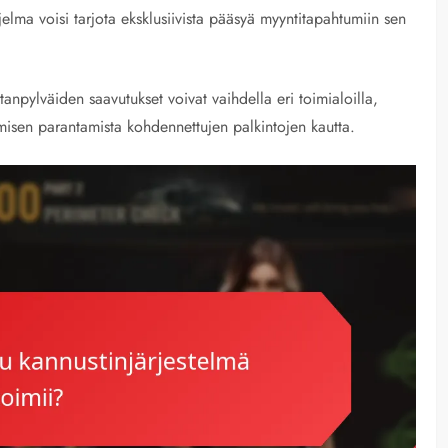
lma voisi tarjota eksklusiivista pääsyä myyntitapahtumiin sen
tanpylväiden saavutukset voivat vaihdella eri toimialoilla,
umisen parantamista kohdennettujen palkintojen kautta.