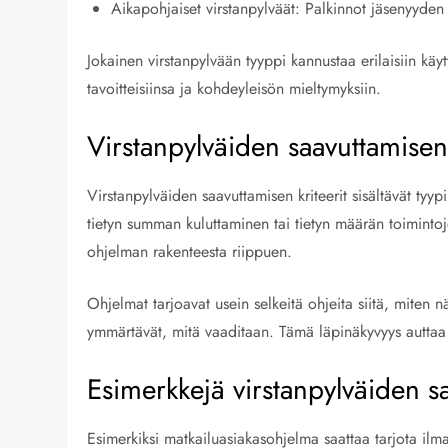
Aikapohjaiset virstanpylväät: Palkinnot jäsenyyden 
Jokainen virstanpylvään tyyppi kannustaa erilaisiin käyt
tavoitteisiinsa ja kohdeyleisön mieltymyksiin.
Virstanpylväiden saavuttamisen 
Virstanpylväiden saavuttamisen kriteerit sisältävät tyypil
tietyn summan kuluttaminen tai tietyn määrän toimintoj
ohjelman rakenteesta riippuen.
Ohjelmat tarjoavat usein selkeitä ohjeita siitä, miten 
ymmärtävät, mitä vaaditaan. Tämä läpinäkyvyys auttaa 
Esimerkkejä virstanpylväiden sa
Esimerkiksi matkailuasiakasohjelma saattaa tarjota ilma