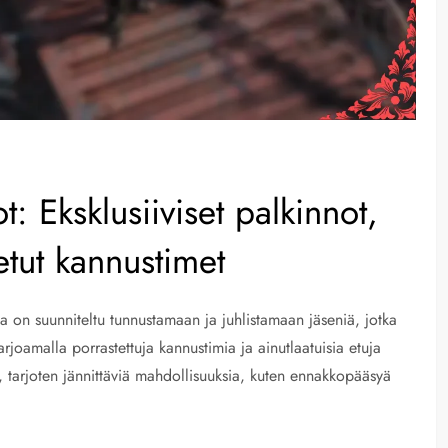
t: Eksklusiiviset palkinnot,
etut kannustimet
tka on suunniteltu tunnustamaan ja juhlistamaan jäseniä, jotka
Tarjoamalla porrastettuja kannustimia ja ainutlaatuisia etuja
a, tarjoten jännittäviä mahdollisuuksia, kuten ennakkopääsyä