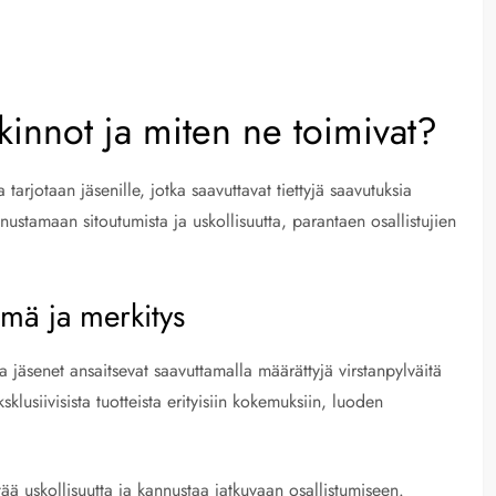
lkinnot ja miten ne toimivat?
a tarjotaan jäsenille, jotka saavuttavat tiettyjä saavutuksia
stamaan sitoutumista ja uskollisuutta, parantaen osallistujien
lmä ja merkitys
ka jäsenet ansaitsevat saavuttamalla määrättyjä virstanpylväitä
lusiivisista tuotteista erityisiin kokemuksiin, luoden
ää uskollisuutta ja kannustaa jatkuvaan osallistumiseen.