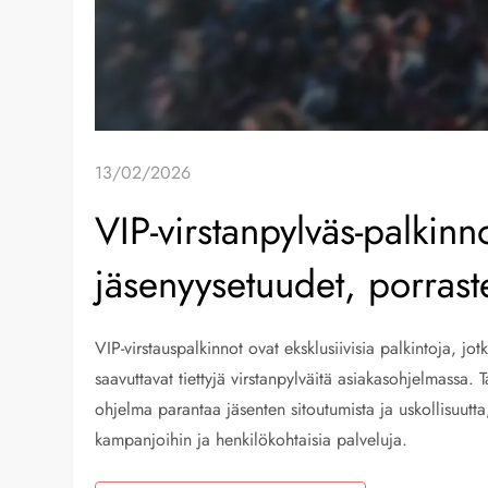
13/02/2026
VIP-virstanpylväs-palkinno
jäsenyysetuudet, porrast
VIP-virstauspalkinnot ovat eksklusiivisia palkintoja, jo
saavuttavat tiettyjä virstanpylväitä asiakasohjelmassa. 
ohjelma parantaa jäsenten sitoutumista ja uskollisuutt
kampanjoihin ja henkilökohtaisia palveluja.