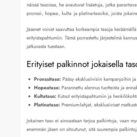
näissä tasoissa, he avautuvat lisäetuja, jotka parantav
pronssi-, hopea-, kulta- ja platina-tasoiksi, joista jok
Jäsenet voivat saavuttaa korkeampia tasoja keräämällä p
erityistapahtumiin. Tämä porrastettu järjestelmä kannus
jatkuvasta tuestaan.
Erityiset palkinnot jokaisella tas
Pronssitaso:
Pääsy eksklusiivisiin kampanjoihin ja
Hopeataso:
Parannettu alennus tuotteista ja enn
Kultataso:
Kutsut erityistapahtumiin ja henkilökoh
Platinataso:
Premium-lahjat, eksklusiiviset matkus
Jokainen taso ei ainoastaan tarjoa palkintoja, vaan my
enemmän jäsen on sitoutunut, sitä suurempia palkintoj