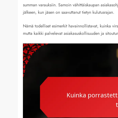
summan varauksiin. Samoin vähittäiskaupan asiakasohje
jälkeen, kun jäsen on saavuttanut tietyn kulutusrajan.
Nämä todelliset esimerkit havainnollistavat, kuinka virs
mutta kaikki palvelevat asiakasuskollisuuden ja sitout