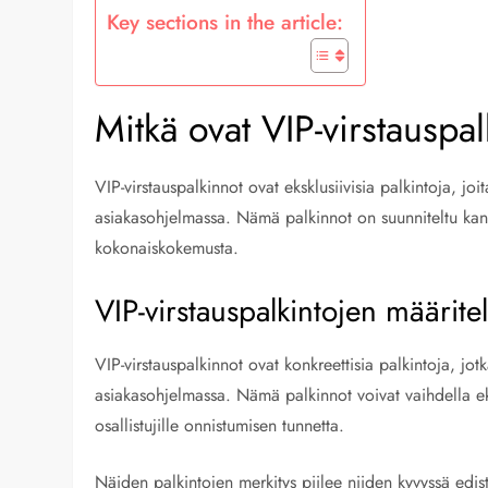
Key sections in the article:
Mitkä ovat VIP-virstauspa
VIP-virstauspalkinnot ovat eksklusiivisia palkintoja, joit
asiakasohjelmassa. Nämä palkinnot on suunniteltu kannu
kokonaiskokemusta.
VIP-virstauspalkintojen määrite
VIP-virstauspalkinnot ovat konkreettisia palkintoja, jot
asiakasohjelmassa. Nämä palkinnot voivat vaihdella eksk
osallistujille onnistumisen tunnetta.
Näiden palkintojen merkitys piilee niiden kyvyssä edist