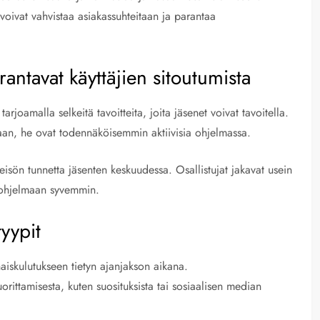
 voivat vahvistaa asiakassuhteitaan ja parantaa
rantavat käyttäjien sitoutumista
arjoamalla selkeitä tavoitteita, joita jäsenet voivat tavoitella.
itaan, he ovat todennäköisemmin aktiivisia ohjelmassa.
teisön tunnetta jäsenten keskuudessa. Osallistujat jakavat usein
 ohjelmaan syvemmin.
yypit
aiskulutukseen tietyn ajanjakson aikana.
uorittamisesta, kuten suosituksista tai sosiaalisen median