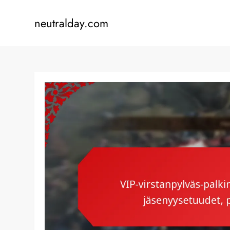
Skip
to
neutralday.com
content