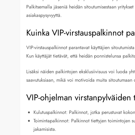
Palkitsemalla jäseniä heidän sitoutumisestaan yritykset
asiakaspysyvyyttä.
Kuinka VIP-virstauspalkinnot pa
VIP-virstauspalkinnot parantavat käyttäjien sitoutumista t
Kun käyttäjät tietävät, että heidän ponnistelunsa palk
Lisäksi näiden palkintojen eksklusiivisuus voi luoda yh
saavutuksiaan, mikä voi motivoida muita sitoutumaan
VIP-ohjelman virstanpylväiden t
Kulutuspalkinnot: Palkinnot, jotka perustuvat kokon
Toimintapalkinnot: Palkinnot tiettyjen toimintojen s
jakamisista.