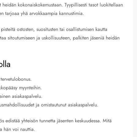
at heidän kokonaiskokemustaan. Tyypillisesti tasot luokitellaan
ainen tarjoaa yhä arvokkaampia kannustimia.
isteitä ostosten, suositusten tai osallistumisen kautta
taa sitoutumiseen ja uskollisuuteen, palkiten jäseniä heidän
olla
 tervetulobonus.
akkopääsy myynteihin.
tainen asiakaspalvelu.
tusmahdollisuudet ja omistautunut asiakaspalvelu.
ös edistää yhteisön tunnetta jäsenten keskuudessa. Mitä
a hän voi nauttia.